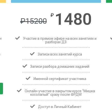
1480
₽
₽
15200
и
Участие в прямом эфире на всех занятиях и
разборах ДЗ
е
Записи всех занятий курса
Записи разбора домашних заданий
Именной сертификат участника
Онлайн-участие в закрытом курсе "Мишка
косолапый" сразу после ФРДМ
Доступ в Личный Кабинет