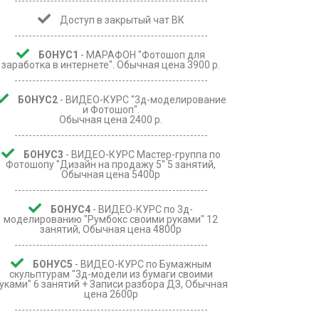
Доступ в закрытый чат ВК
БОНУС1
- МАРАФОН "Фотошоп для
заработка в интернете". Обычная цена 3900 р.
БОНУС2
- ВИДЕО-КУРС "3д-моделирование
и Фотошоп".
Обычная цена 2400 р.
БОНУС3
- ВИДЕО-КУРС Мастер-группа по
Фотошопу "Дизайн на продажу 5" 5 занятий,
Обычная цена 5400р
БОНУС4
- ВИДЕО-КУРС по 3д-
моделированию "Румбокс своими руками" 12
занятий, Обычная цена 4800р
БОНУС5
- ВИДЕО-КУРС по Бумажным
скульптурам "3д-модели из бумаги своими
уками" 6 занятий + Записи разбора ДЗ, Обычная
цена 2600р